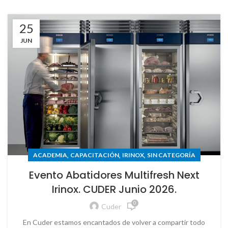
25
JUN
,
,
,
ACADEMIA
CAPACITACIÓN
IRINOX
SIN CATEGORÍA
Evento Abatidores Multifresh Next
Irinox. CUDER Junio 2026.
0
Cuder
En Cuder estamos encantados de volver a compartir todo