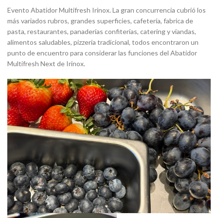
Evento Abatidor Multifresh Irinox. La gran concurrencia cubrió los
más variados rubros, grandes superficies, cafetería, fabrica de
pasta, restaurantes, panaderías confiterías, catering y viandas,
alimentos saludables, pizzería tradicional, todos encontraron un
punto de encuentro para considerar las funciones del Abatidor
Multifresh Next de Irinox.