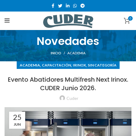
0
Novedades
INICIO
ACADEMIA
,
,
,
ACADEMIA
CAPACITACIÓN
IRINOX
SIN CATEGORÍA
Evento Abatidores Multifresh Next Irinox.
CUDER Junio 2026.
Cuder
25
JUN