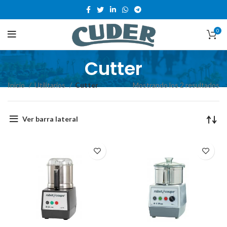
0
Cutter
Inicio
Utilitarios
Cutter
Mostrando los 2 resultados
Ver barra lateral