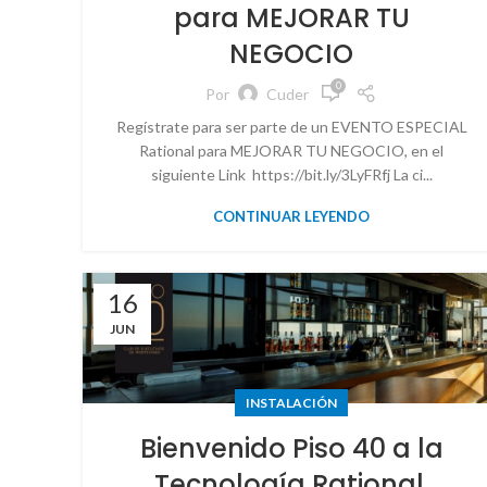
para MEJORAR TU
NEGOCIO
0
Por
Cuder
Regístrate para ser parte de un EVENTO ESPECIAL
Rational para MEJORAR TU NEGOCIO, en el
siguiente Link https://bit.ly/3LyFRfj La ci...
CONTINUAR LEYENDO
16
JUN
INSTALACIÓN
Bienvenido Piso 40 a la
Tecnología Rational.