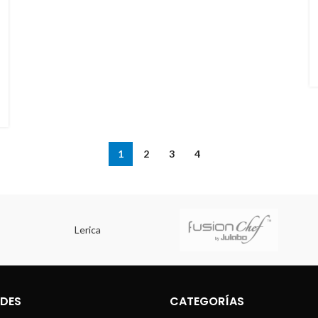
1
2
3
4
DES
CATEGORÍAS