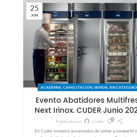
25
JUN
,
,
,
ACADEMIA
CAPACITACIÓN
IRINOX
SIN CATEGORÍ
Evento Abatidores Multifre
Next Irinox. CUDER Junio 20
0
Publicado por
Cuder
En Cuder estamos encantados de volver a compartir 