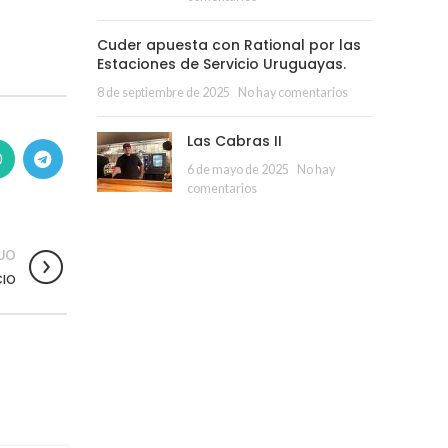
Cuder apuesta con Rational por las
Estaciones de Servicio Uruguayas.
8 de septiembre de 2025
No hay comentarios
Las Cabras II
6 de mayo de 2025
No hay
comentarios
UO
CIO