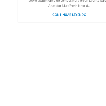
sobre abatimiento de temperatura en un Evento para
Abatidor Multifresh Next d...
CONTINUAR LEYENDO