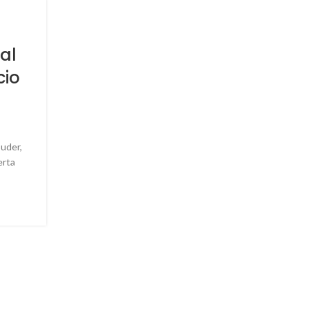
03
ABR
al
cio
uder,
erta
INSTALACIÓN
RENOVÁ TU RATIONAL AHO
0
Publicado por
Cuder
RENOVÁ AHORA TU RATIONAL A UN iCombiPro T
tu equipo como forma de pago Valoramos tu antiguo 
Retiramos el v...
CONTINUAR LEYENDO