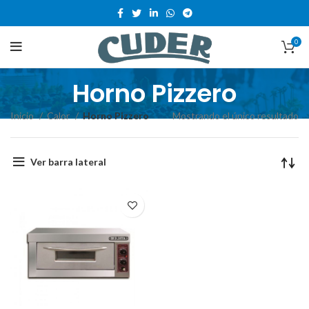
0
Horno Pizzero
Inicio
Calor
Horno Pizzero
Mostrando el único resultado
Ver barra lateral