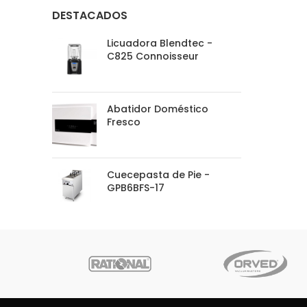
DESTACADOS
Licuadora Blendtec -
C825 Connoisseur
Abatidor Doméstico
Fresco
Cuecepasta de Pie -
GPB6BFS-17
e