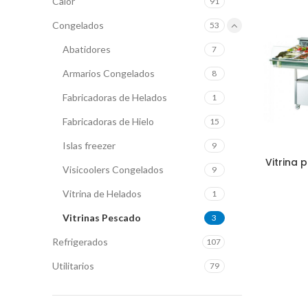
Calor
91
Congelados
53
Abatidores
7
Armarios Congelados
8
Fabricadoras de Helados
1
Fabricadoras de Hielo
15
Islas freezer
9
Vitrina
Visicoolers Congelados
9
Vitrina de Helados
1
Vitrinas Pescado
3
Refrigerados
107
Utilitarios
79