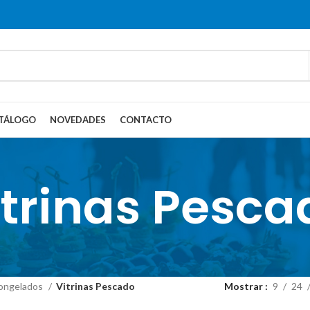
TÁLOGO
NOVEDADES
CONTACTO
itrinas Pesca
ongelados
Vitrinas Pescado
Mostrar
9
24