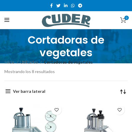
0
Cortadoras de
vegetales
Inicio
Utilitarios
Cortadoras de vegetales
Mostrando los 8 resultados
Ver barra lateral