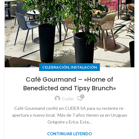
,
CELEBRACIÓN
INSTALACIÓN
Café Gourmand – «Home of
Benedicted and Tipsy Brunch»
0
Cuder
Café Gourmand confió en CUDER SA para su reciente re-
apertura y nuevo local. Más de 7 años tienen ya en Uruguay
Grégoire y Erica. Esta...
CONTINUAR LEYENDO