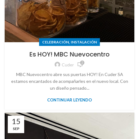
,
CELEBRACIÓN
INSTALACIÓN
Es HOY! MBC Nuevocentro
2
Cuder
MBC Nuevocentro abre sus puertas HOY! En Cuder SA
estamos encantados de acompañarles en el nuevo local. Con
un diseño pensado...
CONTINUAR LEYENDO
15
SEP