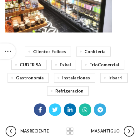
Clientes Felices
Confitería
CUDER SA
Exkal
FrioComercial
Gastronomía
Instalaciones
Irisarri
Refrigeracion
MAS RECIENTE
MAS ANTIGUO