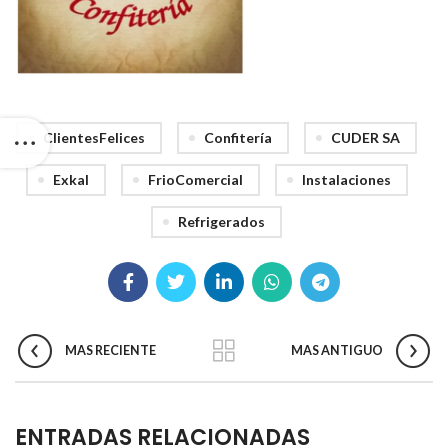
ClientesFelices
Confitería
CUDER SA
Exkal
FrioComercial
Instalaciones
Refrigerados
MAS RECIENTE
MAS ANTIGUO
ENTRADAS RELACIONADAS