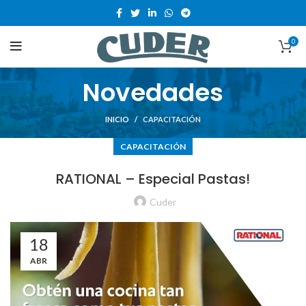
0
Novedades
INICIO
CAPACITACIÓN
CAPACITACIÓN
RATIONAL – Especial Pastas!
Cuder
18
ABR