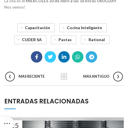
La cita es el
MIERCOLES 20 de Abril a las 16 horas URUGUAY
.
Nos vemos!
Capacitación
Cocina Inteligente
CUDER SA
Pastas
Rational
MAS RECIENTE
MAS ANTIGUO
ENTRADAS RELACIONADAS
25