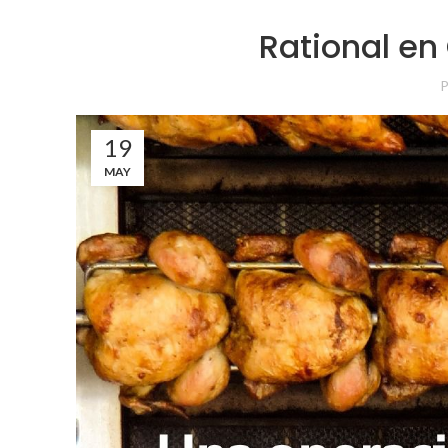
Rational en
P
19
MAY