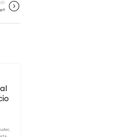
UO
o!!
03
ABR
al
cio
uder,
erta
INSTALACIÓN