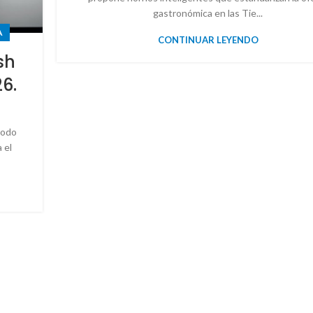
gastronómica en las Tie...
A
CONTINUAR LEYENDO
sh
26.
todo
 el