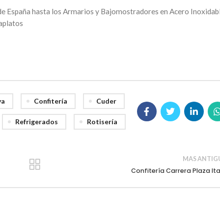
 de España hasta los Armarios y Bajomostradores en Acero Inoxidab
aplatos
ya
Confitería
Cuder
Refrigerados
Rotisería
MAS ANTIG
Confitería Carrera Plaza Ita