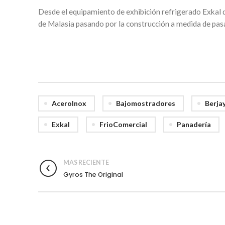
Desde el equipamiento de exhibición refrigerado Exkal
de Malasia pasando por la construcción a medida de pas
AceroInox
Bajomostradores
Berja
Exkal
FrioComercial
Panadería
MAS RECIENTE
Gyros The Original