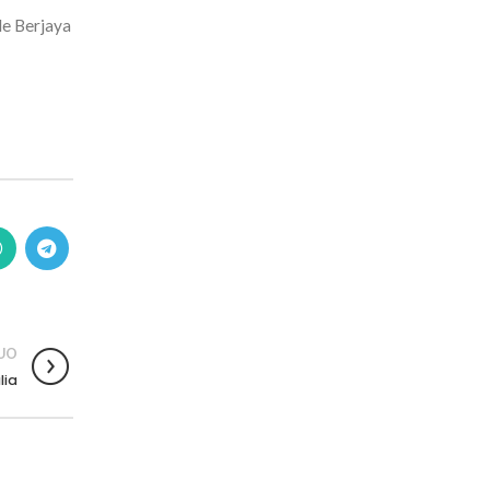
le Berjaya
UO
lia