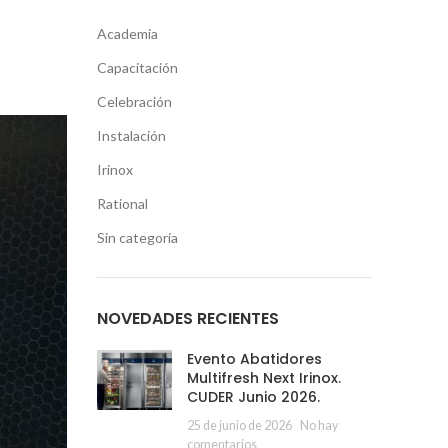
Academia
Capacitación
Celebración
Instalación
Irinox
Rational
Sin categoría
NOVEDADES RECIENTES
Evento Abatidores
Multifresh Next Irinox.
CUDER Junio 2026.
25 de junio de 2026
No hay
comentarios