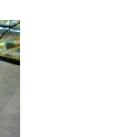
06
DIC