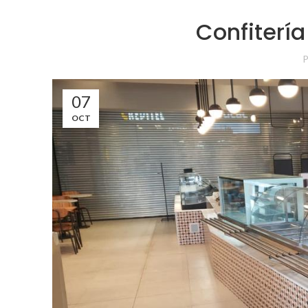
Confitería
P
07
OCT