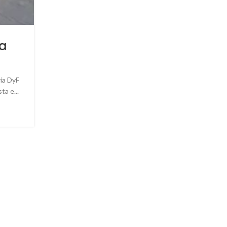
ía
ría DyF
ta e...
,
CELEBRACIÓN
INSTALACIÓN
Es HOY! MBC Nuevocentr
2
Publicado por
Cuder
MBC Nuevocentro abre sus puertas HOY! En Cude
estamos encantados de acompañarles en el nuevo loc
un diseño pensado...
CONTINUAR LEYENDO