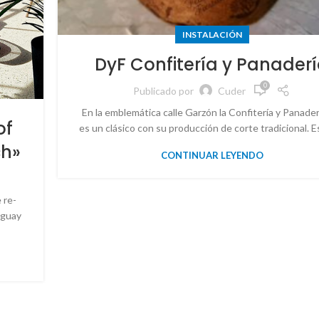
INSTALACIÓN
DyF Confitería y Panader
0
Publicado por
Cuder
En la emblemática calle Garzón la Confitería y Panade
of
es un clásico con su producción de corte tradicional. Es
ch»
CONTINUAR LEYENDO
 re-
uguay