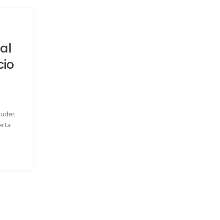
03
ABR
al
cio
uder,
erta
INSTALACIÓN
RENOVÁ TU RATIONAL AHO
0
Publicado por
Cuder
RENOVÁ AHORA TU RATIONAL A UN iCombiPro T
tu equipo como forma de pago Valoramos tu antiguo 
Retiramos el v...
CONTINUAR LEYENDO