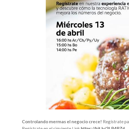
Controlando mermas el negocio crece!
Regístrate pa
Regístrate en el siguiente Link
https://bit.ly/3LP4PZd