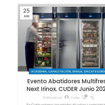
25
JUN
,
,
,
ACADEMIA
CAPACITACIÓN
IRINOX
SIN CATEGORÍ
Evento Abatidores Multifre
Next Irinox. CUDER Junio 20
0
Publicado por
Cuder
En Cuder estamos encantados de volver a compartir 