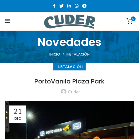
0
Novedades
INICIO
INSTALACIÓN
INSTALACIÓN
PortoVanila Plaza Park
Cuder
21
DIC