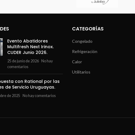
DES
CATEGORÍAS
Evento Abatidores
Congelado
Multifresh Next Irinox.
Refrigeración
CUDER Junio 2026.
25 de junio de 2026
No hay
Calor
comentarios
Utilitarios
uesta con Rational por las
es de Servicio Uruguayas.
mbre de 2025
No hay comentarios