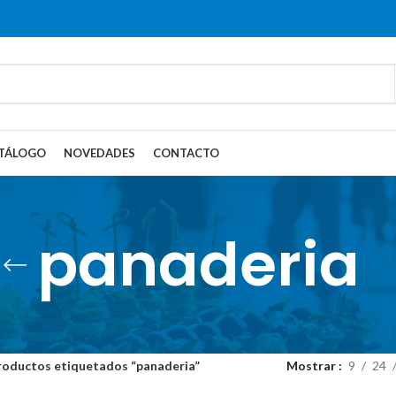
TÁLOGO
NOVEDADES
CONTACTO
panaderia
roductos etiquetados “panaderia”
Mostrar
9
24