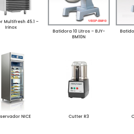
r Multifresh 45.1 –
Irinox
Batidora 10 Litros – BJY-
Batido
BM10N
servador NICE
Cutter R3
C