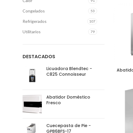
Calor
91
Congelados
53
Refrigerados
107
Utilitarios
79
DESTACADOS
Licuadora Blendtec -
Abatido
C825 Connoisseur
Abatidor Doméstico
Fresco
Cuecepasta de Pie -
GPB6BFS-17