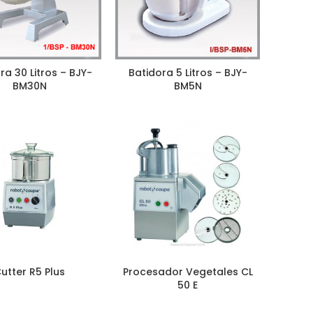
ra 30 Litros – BJY-
Batidora 5 Litros – BJY-
BM30N
BM5N
utter R5 Plus
Procesador Vegetales CL
50 E