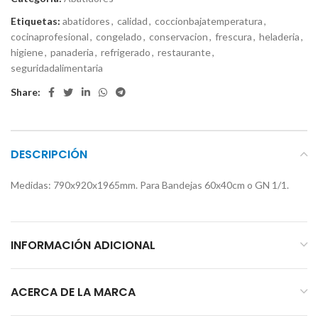
Etiquetas:
abatidores
,
calidad
,
coccionbajatemperatura
,
cocinaprofesional
,
congelado
,
conservacion
,
frescura
,
heladeria
,
higiene
,
panaderia
,
refrigerado
,
restaurante
,
seguridadalimentaria
Share:
DESCRIPCIÓN
Medidas: 790x920x1965mm. Para Bandejas 60x40cm o GN 1/1.
INFORMACIÓN ADICIONAL
ACERCA DE LA MARCA