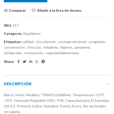
Comparar
Añadir a la lista de deseos
SKU:
217
Categoría:
Abatidores
Etiquetas:
calidad
,
chocolateria
,
cocinaprofesional
,
congelado
,
conservacion
,
frescura
,
heladeria
,
higiene
,
panaderia
,
refrigerado
,
restaurante
,
seguridadalimentaria
Share:
DESCRIPCIÓN
Marca: Irinox. Medidas: 730x821x2060mm. Temperatura: +15ºC
-25ºC. Humedad Regulable 50% / 95%. Capacidad para 31 bandejas
GN 2/1. Potencia 1,6Kw. Standard: Puerta Acero. Ver opcionales
en Galería.