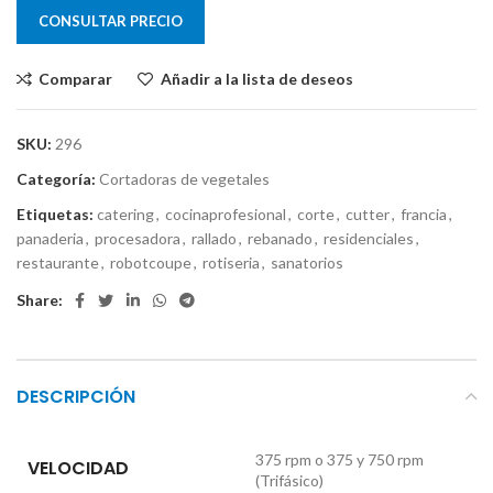
CONSULTAR PRECIO
Comparar
Añadir a la lista de deseos
SKU:
296
Categoría:
Cortadoras de vegetales
Etiquetas:
catering
,
cocinaprofesional
,
corte
,
cutter
,
francia
,
panaderia
,
procesadora
,
rallado
,
rebanado
,
residenciales
,
restaurante
,
robotcoupe
,
rotiseria
,
sanatorios
Share:
DESCRIPCIÓN
375 rpm o 375 y 750 rpm
VELOCIDAD
(Trifásico)