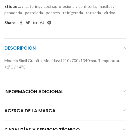
Etiquetas:
catering
,
cocinaprofesional
,
confiteria
,
masitas
,
panaderia
,
pasteleria
,
postres
,
refrigerada
,
rotiseria
,
vitrina
Share:
DESCRIPCIÓN
Modelo Símil Granito. Medidas:1210x700x1340mm. Temperatura
+2ºC / +4ºC.
INFORMACIÓN ADICIONAL
ACERCA DE LA MARCA
GARANTÍAS Y SERVICIO TÉCNICO