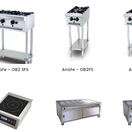
afe – OB2 SFS
Anafe – OB2FS
A