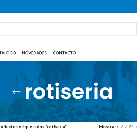
TÁLOGO
NOVEDADES
CONTACTO
rotiseria
roductos etiquetados “rotiseria”
Mostrar
9
24