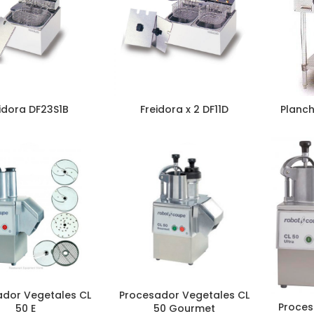
idora DF23S1B
Freidora x 2 DF11D
Planch
ador Vegetales CL
Procesador Vegetales CL
Proces
50 E
50 Gourmet