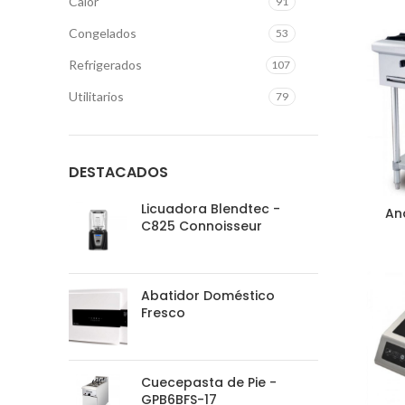
Calor
91
Congelados
53
Refrigerados
107
Utilitarios
79
DESTACADOS
Licuadora Blendtec -
An
C825 Connoisseur
Abatidor Doméstico
Fresco
Cuecepasta de Pie -
GPB6BFS-17