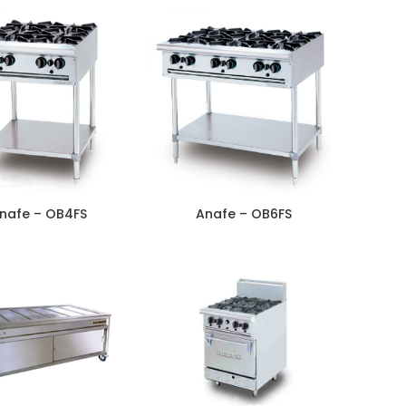
nafe – OB4FS
Anafe – OB6FS