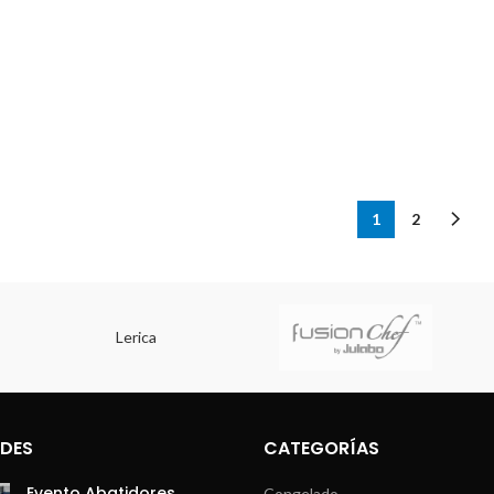
1
2
DES
CATEGORÍAS
Evento Abatidores
Congelado