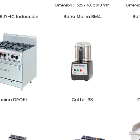
BJY-IC Inducción
Baño María BM4
Ba
ocina DRO6L
Cutter R3
C