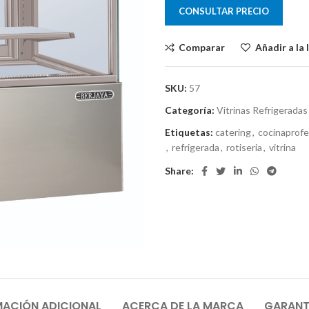
CONSULTAR PRECIO
Comparar
Añadir a la 
SKU:
57
Categoría:
Vitrinas Refrigeradas
Etiquetas:
catering
,
cocinaprofe
,
refrigerada
,
rotiseria
,
vitrina
Share:
MACIÓN ADICIONAL
ACERCA DE LA MARCA
GARANTÍ