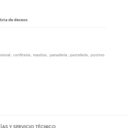
lista de deseos
sional
,
confiteria
,
masitas
,
panaderia
,
pasteleria
,
postres
AS Y SERVICIO TÉCNICO