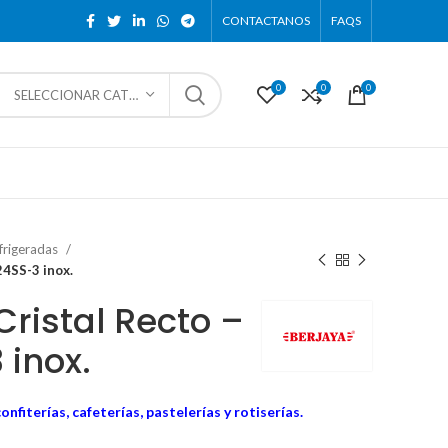
CONTACTANOS
FAQS
0
0
0
SELECCIONAR CATEGORÍA
efrigeradas
24SS-3 inox.
Cristal Recto –
inox.
nfiterías, cafeterías, pastelerías y rotiserías.