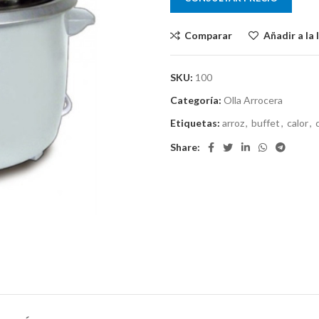
Comparar
Añadir a la 
SKU:
100
Categoría:
Olla Arrocera
Etiquetas:
arroz
,
buffet
,
calor
,
Share: