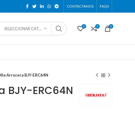
CONTACTANOS
FAQS
0
0
0
SELECCIONAR CATEGORÍA
lla Arrocera BJY-ERC64N
ra BJY-ERC64N