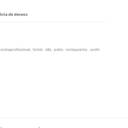
lista de deseos
cocinaprofesional
,
hotel
,
olla
,
poke
,
restaurante
,
sushi