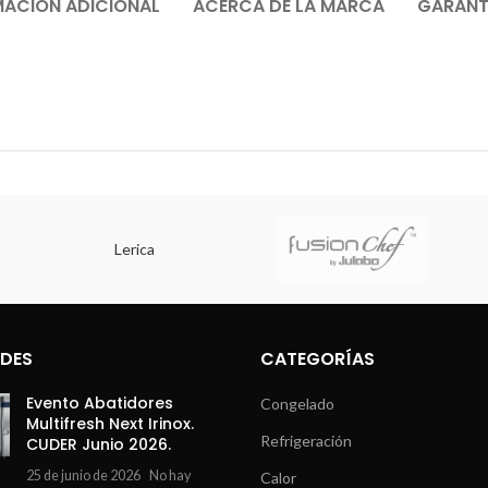
MACIÓN ADICIONAL
ACERCA DE LA MARCA
GARANTÍ
Lerica
DES
CATEGORÍAS
Evento Abatidores
Congelado
Multifresh Next Irinox.
Refrigeración
CUDER Junio 2026.
25 de junio de 2026
No hay
Calor