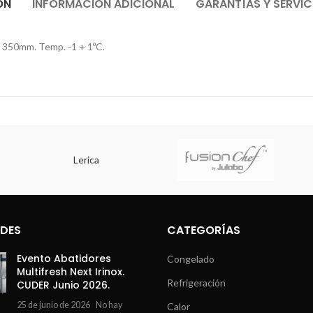
ÓN
INFORMACIÓN ADICIONAL
GARANTÍAS Y SERVIC
 350mm. Temp. -1 + 1ºC.
Lerica
DES
CATEGORÍAS
Evento Abatidores
Congelado
Multifresh Next Irinox.
Refrigeración
CUDER Junio 2026.
25 de junio de 2026
No hay
Calor