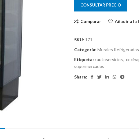
CONSULTAR PRECIO
Comparar
Añadir a la 
SKU:
171
Categoría:
Murales Refrigerados
Etiquetas:
autoservicios
,
cocina
supermercados
Share: