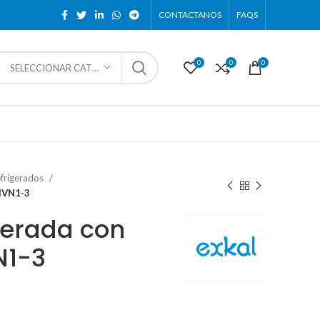
CONTACTANOS
FAQS
0
0
0
SELECCIONAR CATEGORÍA
frigerados
SIVN1-3
gerada con
N1-3