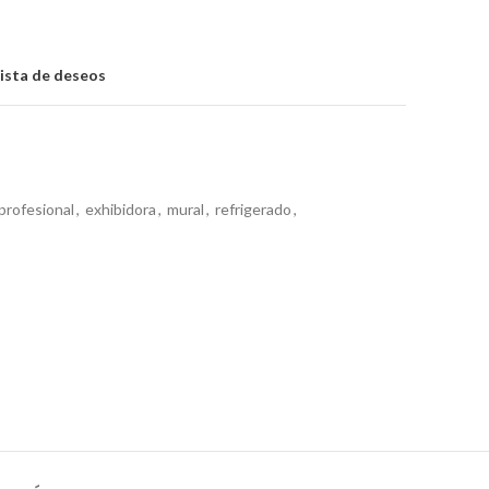
lista de deseos
profesional
,
exhibidora
,
mural
,
refrigerado
,