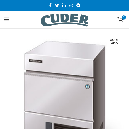
0
AGOT
ADO