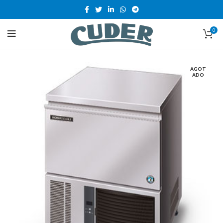
0
AGOT
ADO