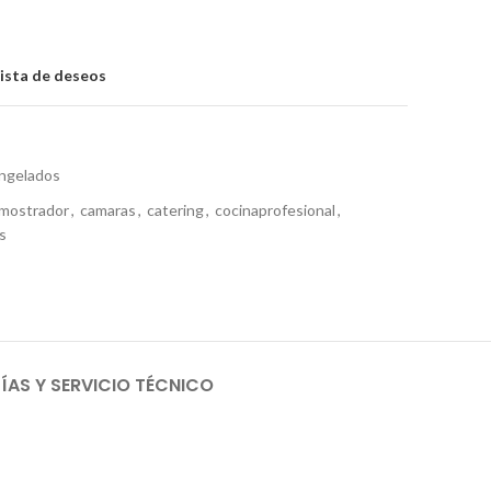
lista de deseos
ngelados
mostrador
,
camaras
,
catering
,
cocinaprofesional
,
s
AS Y SERVICIO TÉCNICO