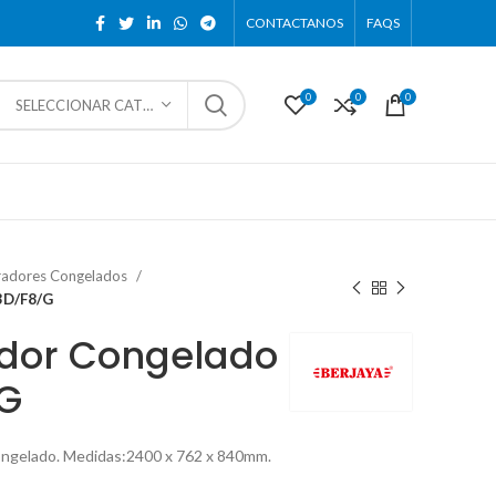
CONTACTANOS
FAQS
0
0
0
SELECCIONAR CATEGORÍA
radores Congelados
3D/F8/G
ador Congelado
/G
congelado. Medidas:2400 x 762 x 840mm.