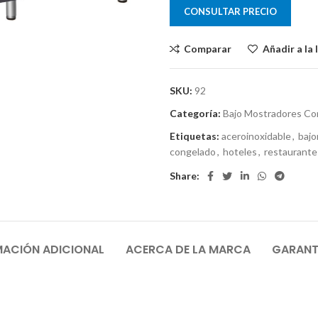
CONSULTAR PRECIO
Comparar
Añadir a la 
SKU:
92
Categoría:
Bajo Mostradores Co
Etiquetas:
aceroinoxidable
,
bajo
congelado
,
hoteles
,
restaurante
Share:
MACIÓN ADICIONAL
ACERCA DE LA MARCA
GARANTÍ