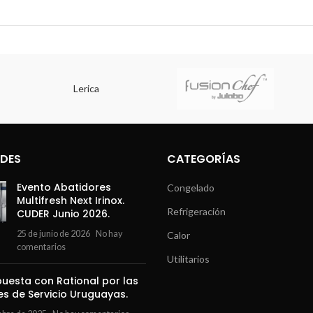
Lerica
DES
CATEGORÍAS
Evento Abatidores
Congelado
Multifresh Next Irinox.
Refrigeración
CUDER Junio 2026.
25 de junio de 2026
No hay
Calor
comentarios
Utilitarios
uesta con Rational por las
es de Servicio Uruguayas.