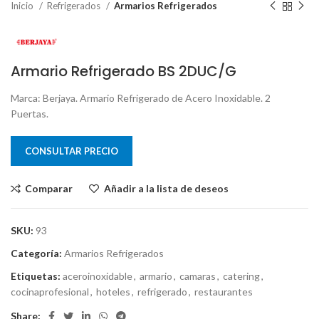
Inicio
Refrigerados
Armarios Refrigerados
Armario Refrigerado BS 2DUC/G
Marca: Berjaya. Armario Refrigerado de Acero Inoxidable. 2
Puertas.
CONSULTAR PRECIO
Comparar
Añadir a la lista de deseos
SKU:
93
Categoría:
Armarios Refrigerados
Etiquetas:
aceroinoxidable
,
armario
,
camaras
,
catering
,
cocinaprofesional
,
hoteles
,
refrigerado
,
restaurantes
Share: