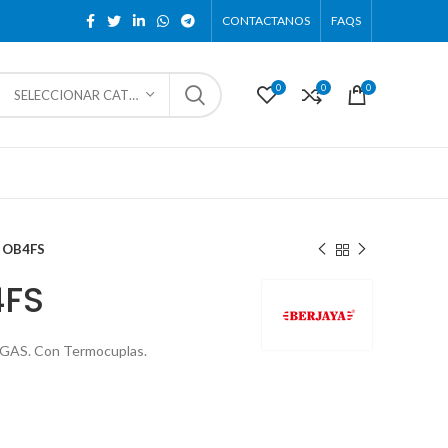
CONTACTANOS
FAQS
0
0
0
SELECCIONAR CATEGORÍA
– OB4FS
4FS
a GAS. Con Termocuplas.