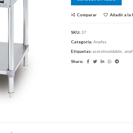
Comparar
Añadir a la 
SKU:
37
Categoría:
Anafes
Etiquetas:
aceroinoxidable
,
anaf
Share: