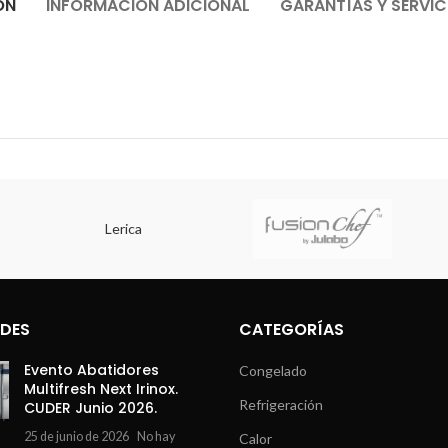
ÓN
INFORMACIÓN ADICIONAL
GARANTÍAS Y SERVIC
Lerica
DES
CATEGORÍAS
Evento Abatidores
Congelado
Multifresh Next Irinox.
Refrigeración
CUDER Junio 2026.
25 de junio de 2026
No hay
Calor