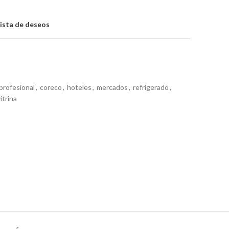
lista de deseos
profesional
,
coreco
,
hoteles
,
mercados
,
refrigerado
,
itrina