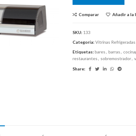
Comparar
Añadir a la 
SKU:
133
Categoría:
Vitrinas Refrigeradas
Etiquetas:
bares
,
barras
,
cocina
restaurantes
,
sobremostrador
,
v
Share: