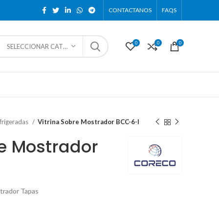
CONTACTANOS
FAQS
0
0
0
SELECCIONAR CATEGORÍA
efrigeradas
Vitrina Sobre Mostrador BCC-6-I
re Mostrador
strador Tapas