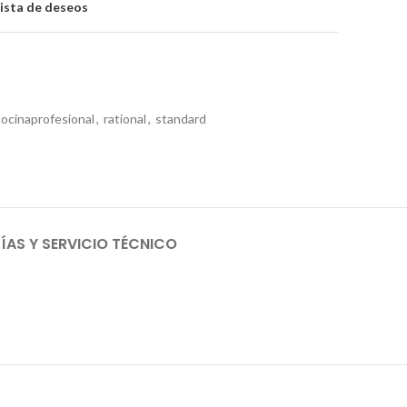
lista de deseos
cocinaprofesional
,
rational
,
standard
AS Y SERVICIO TÉCNICO