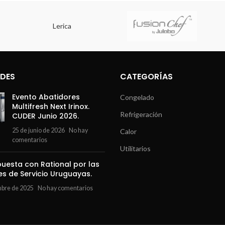
Lerica
DES
CATEGORÍAS
Evento Abatidores
Congelado
Multifresh Next Irinox.
Refrigeración
CUDER Junio 2026.
25 de junio de 2026
No hay
Calor
comentarios
Utilitarios
uesta con Rational por las
es de Servicio Uruguayas.
mbre de 2025
No hay comentarios