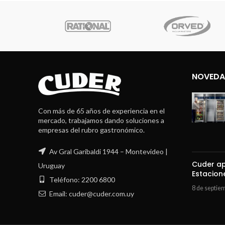
upe
NOVEDA
Con más de 65 años de experiencia en el
mercado, trabajamos dando soluciones a
empresas del rubro gastronómico.
Av Gral Garibaldi 1944 – Montevideo |
Cuder ap
Uruguay
Estacion
Teléfono: 2200 6800
8 de septie
Email: cuder@cuder.com.uy