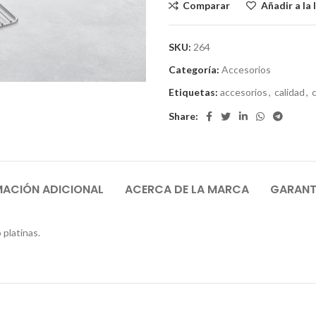
Comparar
Añadir a la 
SKU:
264
Categoría:
Accesorios
Etiquetas:
accesorios
,
calidad
,
Share:
MACIÓN ADICIONAL
ACERCA DE LA MARCA
GARANTÍ
 platinas.