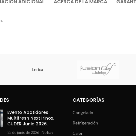
MACIÓN ADICIONAL
ACERCA DE LA MARCA
GARANTÍ
m.
Lerica
DES
CATEGORÍAS
Evento Abatidores
Congelado
Multifresh Next Irinox.
Refrigeración
CUDER Junio 2026.
25 de junio de 2026
No hay
Calor