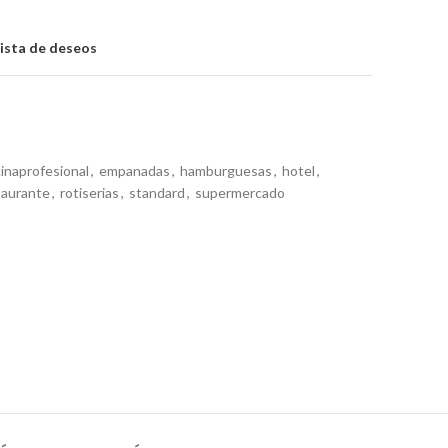
lista de deseos
inaprofesional
,
empanadas
,
hamburguesas
,
hotel
,
taurante
,
rotiserias
,
standard
,
supermercado