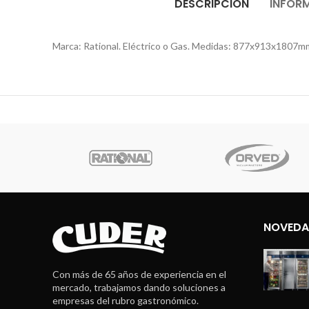
DESCRIPCIÓN
INFOR
Marca: Rational. Eléctrico o Gas. Medidas: 877x913x1807m
NOVEDA
Con más de 65 años de experiencia en el
mercado, trabajamos dando soluciones a
empresas del rubro gastronómico.