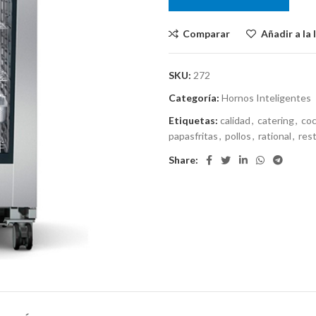
Comparar
Añadir a la 
SKU:
272
Categoría:
Hornos Inteligentes
Etiquetas:
calidad
,
catering
,
coc
papasfritas
,
pollos
,
rational
,
res
Share: