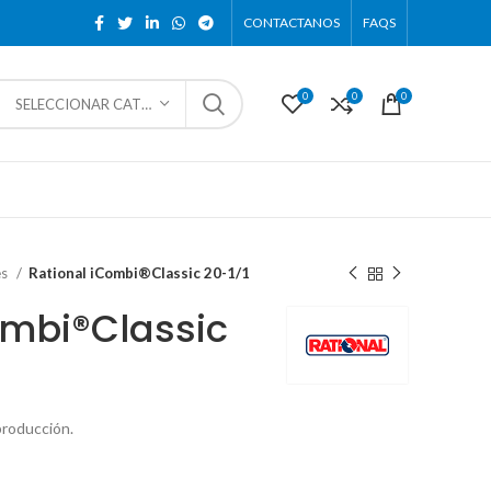
CONTACTANOS
FAQS
0
0
0
SELECCIONAR CATEGORÍA
es
Rational iCombi®Classic 20-1/1
ombi®Classic
producción.