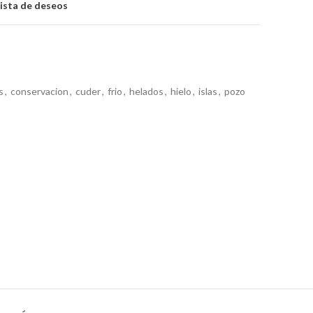
lista de deseos
s
,
conservacion
,
cuder
,
frio
,
helados
,
hielo
,
islas
,
pozo