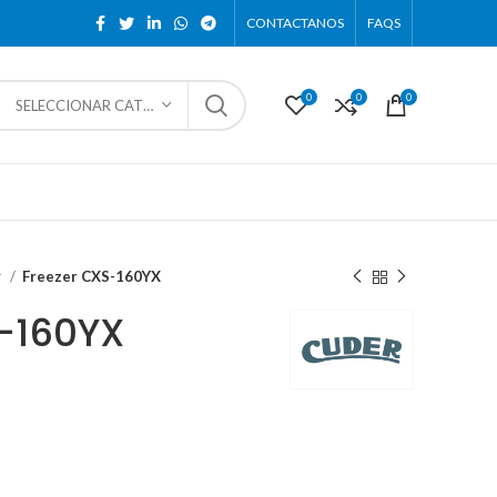
CONTACTANOS
FAQS
0
0
0
SELECCIONAR CATEGORÍA
r
Freezer CXS-160YX
-160YX