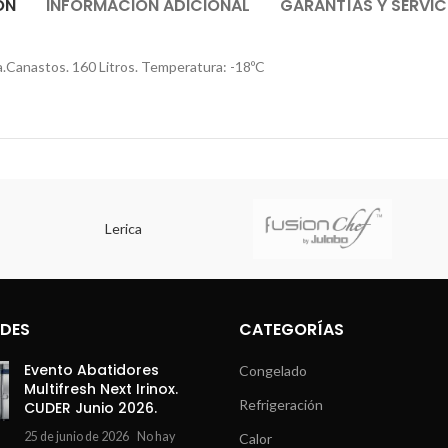
ÓN
INFORMACIÓN ADICIONAL
GARANTÍAS Y SERVIC
Canastos. 160 Litros. Temperatura: -18ºC
Lerica
DES
CATEGORÍAS
Evento Abatidores
Congelado
Multifresh Next Irinox.
Refrigeración
CUDER Junio 2026.
25 de junio de 2026
No hay
Calor