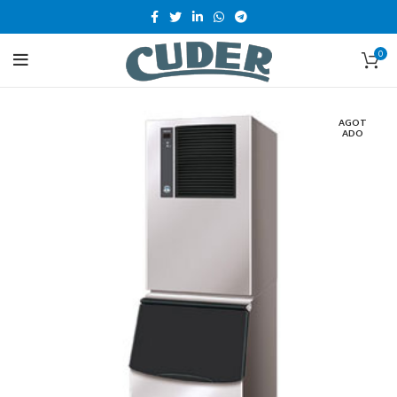
0
AGOT
ADO