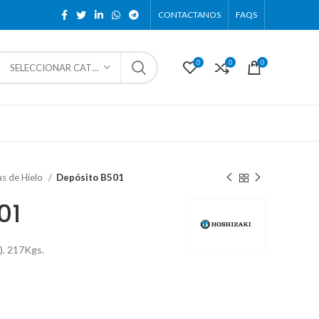
CONTACTANOS
FAQS
0
0
0
SELECCIONAR CATEGORÍA
as de Hielo
Depósito B501
01
). 217Kgs.