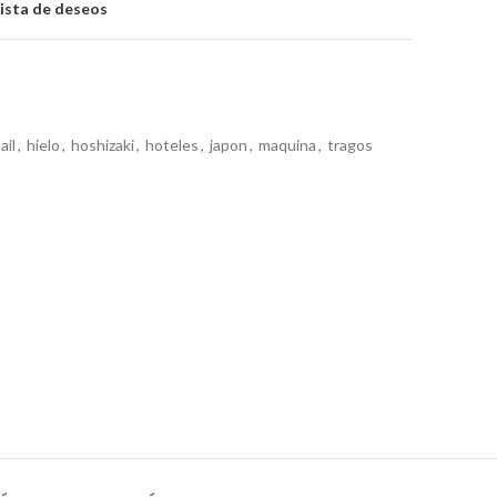
lista de deseos
ail
,
hielo
,
hoshizaki
,
hoteles
,
japon
,
maquina
,
tragos