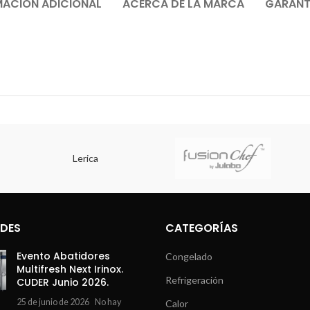
MACIÓN ADICIONAL
ACERCA DE LA MARCA
GARANTÍ
Lerica
DES
CATEGORÍAS
Evento Abatidores
Congelado
Multifresh Next Irinox.
Refrigeración
CUDER Junio 2026.
25 de junio de 2026
No hay
Calor