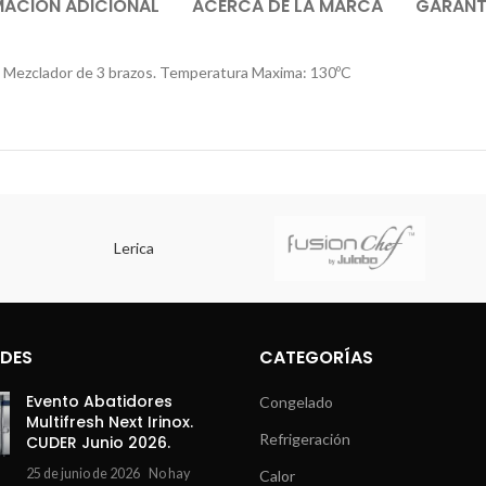
MACIÓN ADICIONAL
ACERCA DE LA MARCA
GARANTÍ
. Mezclador de 3 brazos. Temperatura Maxima: 130ºC
Lerica
DES
CATEGORÍAS
Evento Abatidores
Congelado
Multifresh Next Irinox.
Refrigeración
CUDER Junio 2026.
25 de junio de 2026
No hay
Calor