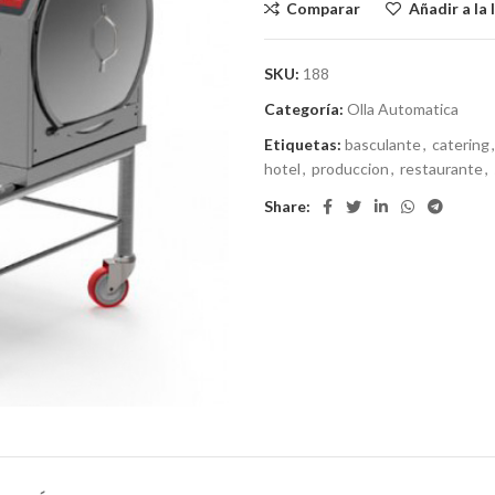
Comparar
Añadir a la 
SKU:
188
Categoría:
Olla Automatica
Etiquetas:
basculante
,
catering
,
hotel
,
produccion
,
restaurante
,
Share: