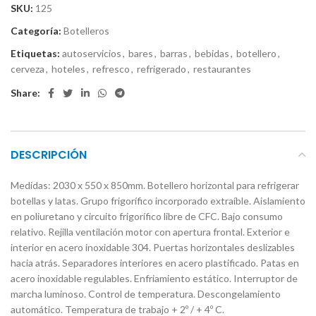
SKU:
125
Categoría:
Botelleros
Etiquetas:
autoservicios
,
bares
,
barras
,
bebidas
,
botellero
,
cerveza
,
hoteles
,
refresco
,
refrigerado
,
restaurantes
Share:
DESCRIPCIÓN
Medidas: 2030 x 550 x 850mm. Botellero horizontal para refrigerar
botellas y latas. Grupo frigorífico incorporado extraíble. Aislamiento
en poliuretano y circuito frigorífico libre de CFC. Bajo consumo
relativo. Rejilla ventilación motor con apertura frontal. Exterior e
interior en acero inoxidable 304. Puertas horizontales deslizables
hacia atrás. Separadores interiores en acero plastificado. Patas en
acero inoxidable regulables. Enfriamiento estático. Interruptor de
marcha luminoso. Control de temperatura. Descongelamiento
automático. Temperatura de trabajo + 2º / + 4º C.