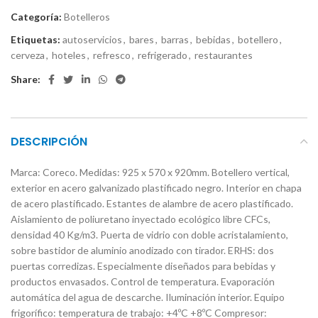
Categoría:
Botelleros
Etiquetas:
autoservicios
,
bares
,
barras
,
bebidas
,
botellero
,
cerveza
,
hoteles
,
refresco
,
refrigerado
,
restaurantes
Share:
DESCRIPCIÓN
Marca: Coreco. Medidas: 925 x 570 x 920mm. Botellero vertical,
exterior en acero galvanizado plastificado negro. Interior en chapa
de acero plastificado. Estantes de alambre de acero plastificado.
Aislamiento de poliuretano inyectado ecológico libre CFCs,
densidad 40 Kg/m3. Puerta de vidrio con doble acristalamiento,
sobre bastidor de aluminio anodizado con tirador. ERHS: dos
puertas corredizas. Especialmente diseñados para bebidas y
productos envasados. Control de temperatura. Evaporación
automática del agua de descarche. Iluminación interior. Equipo
frigorífico: temperatura de trabajo: +4ºC +8ºC Compresor: