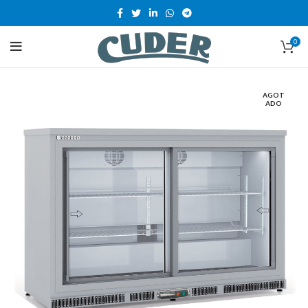
0
AGOT
ADO