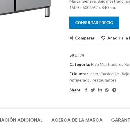
Marca: Berjaya. Bajo mostrador pa
1500 x 600/762 x 840mm.
CONSULTAR PRECIO
Comparar
Añadir a la 
SKU:
74
Categoría:
Bajo Mostradores Re
Etiquetas:
aceroinoxidable
,
bajo
refrigerado
,
restaurantes
Share:
MACIÓN ADICIONAL
ACERCA DE LA MARCA
GARANTÍ