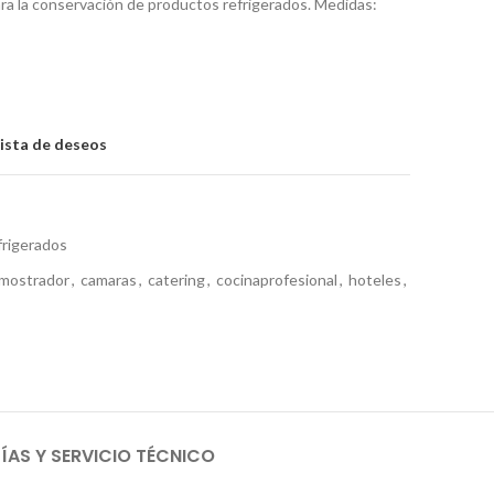
ra la conservación de productos refrigerados. Medidas:
lista de deseos
frigerados
mostrador
,
camaras
,
catering
,
cocinaprofesional
,
hoteles
,
AS Y SERVICIO TÉCNICO