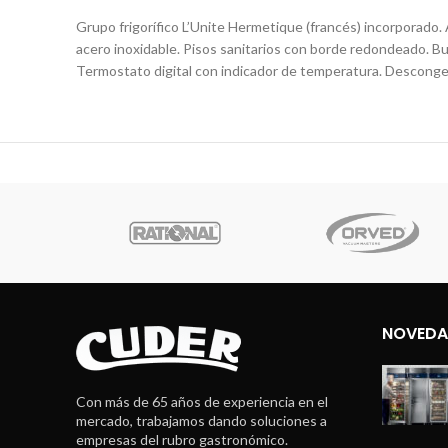
Grupo frigorífico L’Unite Hermetique (francés) incorporado. A
acero inoxidable. Pisos sanitarios con borde redondeado. Bur
Termostato digital con indicador de temperatura. Descongel
upe
NOVEDA
Con más de 65 años de experiencia en el
mercado, trabajamos dando soluciones a
empresas del rubro gastronómico.