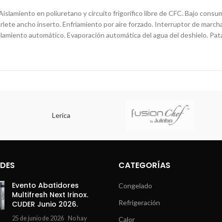
islamiento en poliuretano y circuito frigorífico libre de CFC. Bajo consu
lete ancho inserto. Enfriamiento por aire forzado. Interruptor de marcha
amiento automático. Evaporación automática del agua del deshielo. Patas
Lerica
DES
CATEGORÍAS
Evento Abatidores
Congelado
Multifresh Next Irinox.
Refrigeración
CUDER Junio 2026.
25 de junio de 2026
No hay
Calor