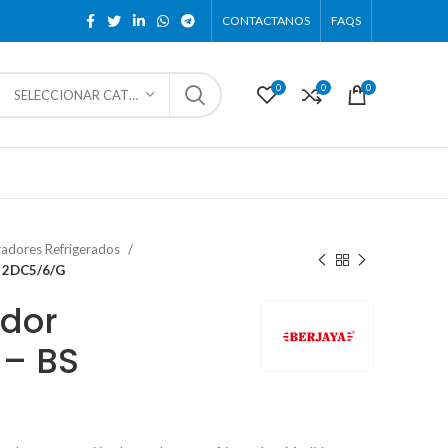
CONTACTANOS
FAQS
0
0
0
SELECCIONAR CATEGORÍA
radores Refrigerados
S 2DC5/6/G
ador
 – BS