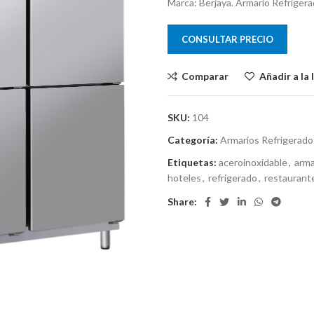
Marca: Berjaya. Armario Refriger
CONSULTAR PRECIO
Comparar
Añadir a la 
SKU:
104
Categoría:
Armarios Refrigerad
Etiquetas:
aceroinoxidable
,
arma
hoteles
,
refrigerado
,
restaurant
Share: