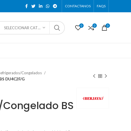
CONTACTANOS
FAQS
0
0
0
SELECCIONAR CATEGORÍA
Refrigerados/Congelados
 BS DU4C2F/G
o/Congelado BS