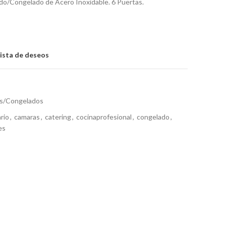
ado/Congelado de Acero Inoxidable. 6 Puertas.
lista de deseos
os/Congelados
rio
,
camaras
,
catering
,
cocinaprofesional
,
congelado
,
es