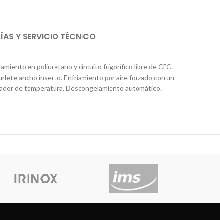
AS Y SERVICIO TÉCNICO
miento en poliuretano y circuito frigorífico libre de CFC.
urlete ancho inserto. Enfriamiento por aire forzado con un
ndicador de temperatura. Descongelamiento automático.