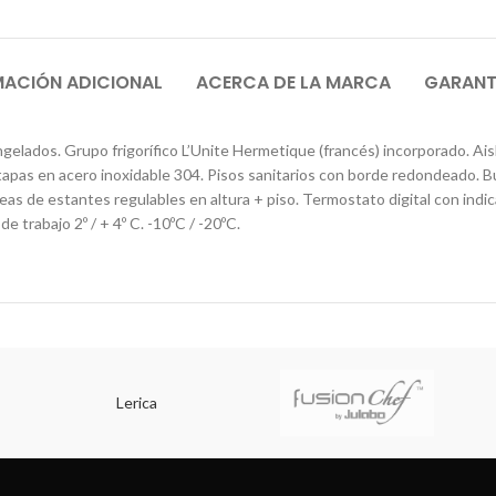
MACIÓN ADICIONAL
ACERCA DE LA MARCA
GARANTÍ
lados. Grupo frigorífico L’Unite Hermetique (francés) incorporado. Aisla
atapas en acero inoxidable 304. Pisos sanitarios con borde redondeado. B
íneas de estantes regulables en altura + piso. Termostato digital con i
 trabajo 2º / + 4º C. -10ºC / -20ºC.
Lerica