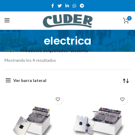
0
electrica
Inicio
Productos etiquetados “electrica”
Mostrando los 4 resultados
Ver barra lateral