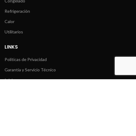
Congelado
Refrigeración
Calor
Utilitarios
LINKS
Políticas de Privacidad
Garantía y Servicio Técnico
Inicio
Acerca de la Empresa
Catálogo
Novedades
Contacto