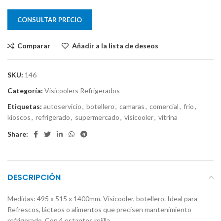
CONSULTAR PRECIO
Comparar
Añadir a la lista de deseos
SKU:
146
Categoría:
Visicoolers Refrigerados
Etiquetas:
autoservicio
,
botellero
,
camaras
,
comercial
,
frio
,
kioscos
,
refrigerado
,
supermercado
,
visicooler
,
vitrina
Share:
DESCRIPCIÓN
Medidas: 495 x 515 x 1400mm. Visicooler, botellero. Ideal para
Refrescos, lácteos o alimentos que precisen mantenimiento
refrigerado. Con 4 estantes rejilla.