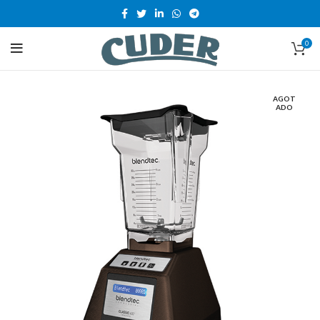
0
AGOT
ADO