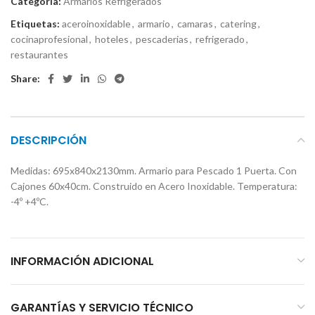
Categoría:
Armarios Refrigerados
Etiquetas:
aceroinoxidable
,
armario
,
camaras
,
catering
,
cocinaprofesional
,
hoteles
,
pescaderias
,
refrigerado
,
restaurantes
Share:
DESCRIPCIÓN
Medidas: 695x840x2130mm. Armario para Pescado 1 Puerta. Con
Cajones 60x40cm. Construido en Acero Inoxidable. Temperatura:
-4º +4ºC.
INFORMACIÓN ADICIONAL
GARANTÍAS Y SERVICIO TÉCNICO