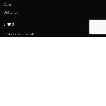
Calor
Utilitarios
LINKS
Políticas de Privacidad
Garantía y Servicio Técnico
Inicio
Acerca de la Empresa
Catálogo
Novedades
Contacto
Diseño y Desarrollo por
Enlace Uruguay
.