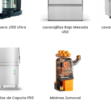
era J100 Ultra
Lavavajillas Bajo Mesada
Lavav
U50
llas de Capota P50
Minimax Zumoval