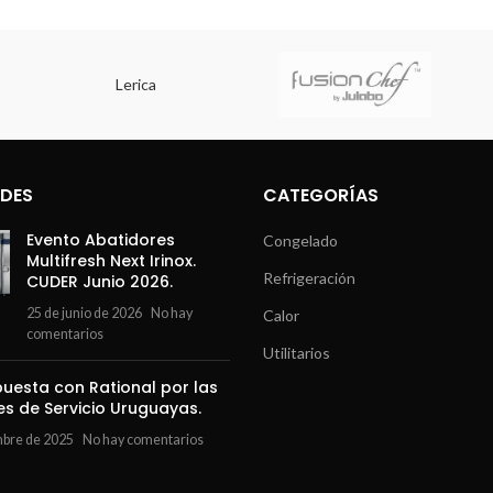
erica
DES
CATEGORÍAS
Evento Abatidores
Congelado
Multifresh Next Irinox.
Refrigeración
CUDER Junio 2026.
25 de junio de 2026
No hay
Calor
comentarios
Utilitarios
uesta con Rational por las
es de Servicio Uruguayas.
mbre de 2025
No hay comentarios