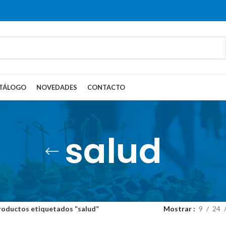
TÁLOGO
NOVEDADES
CONTACTO
salud
roductos etiquetados “salud”
Mostrar
9
24