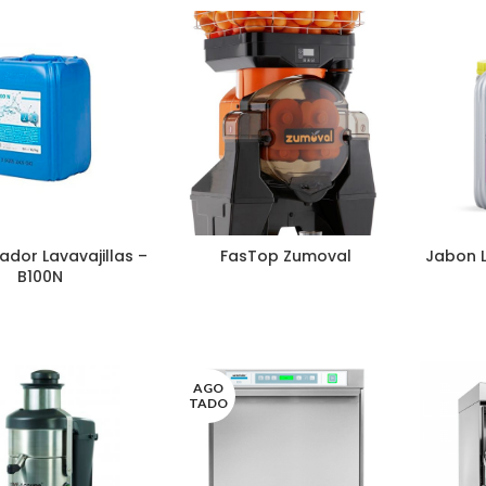
tador Lavavajillas –
FasTop Zumoval
Jabon L
B100N
AGO
TADO