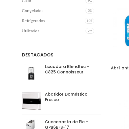
Calor
91
Congelados
53
Refrigerados
107
Utilitarios
79
DESTACADOS
Licuadora Blendtec -
Abrillan
C825 Connoisseur
Abatidor Doméstico
Fresco
Cuecepasta de Pie -
GPB6BFS-17